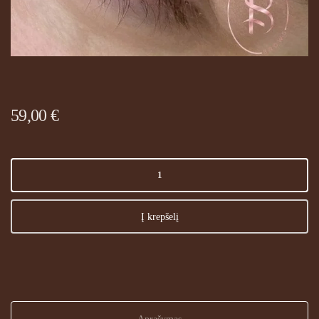
59,00
€
produkto
kiekis:
Online
masterclass
Į krepšelį
-
Tobulos
Antakių
formos
piešimas