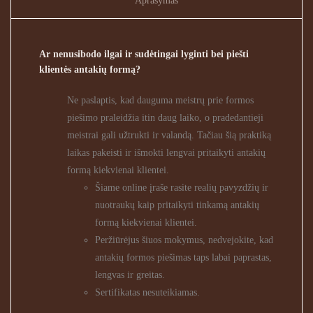
Aprašymas
Ar nenusibodo ilgai ir sudėtingai lyginti bei piešti
klientės antakių formą?
Ne paslaptis, kad dauguma meistrų prie formos
piešimo praleidžia itin daug laiko, o pradedantieji
meistrai gali užtrukti ir valandą. Tačiau šią praktiką
laikas pakeisti ir išmokti lengvai pritaikyti antakių
formą kiekvienai klientei.
Šiame online įraše rasite realių pavyzdžių ir
nuotraukų kaip pritaikyti tinkamą antakių
formą kiekvienai klientei.
Peržiūrėjus šiuos mokymus, nedvejokite, kad
antakių formos piešimas taps labai paprastas,
lengvas ir greitas.
Sertifikatas nesuteikiamas.