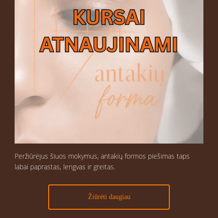
Peržiūrėjus šiuos mokymus, antakių formos piešimas taps
labai paprastas, lengvas ir greitas.
Žiūrėti daugiau