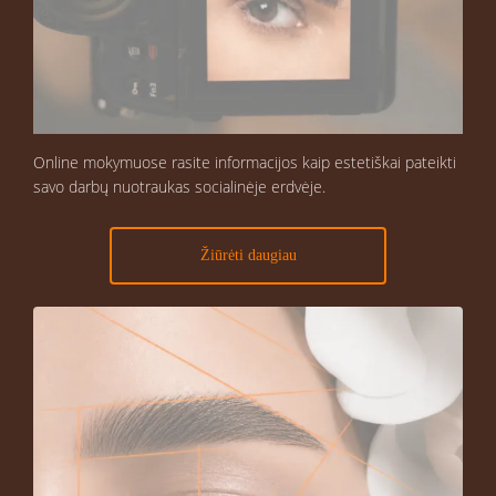
Online mokymuose rasite informacijos kaip estetiškai pateikti
savo darbų nuotraukas socialinėje erdvėje.
Žiūrėti daugiau