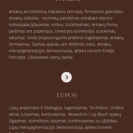
Antakių architektūra, matavimo principai, formavimo galimybės.
Antakių stilistika - technikų parinkimas pritaikant klientui
individualiai (plaukeliai, ombre, šešėliavimas). Antakių formų
piešimas ant popieriaus, simetrijos/asimetrijos suvokimas,
taisymas. Veido proporcingumo praktinis nagrinėjimas, antakių
formavimas. Darbas aparatu ant dirbtinės odos. Antakių
mikropigmentacijos demonstracija, atlieka trenerė Emilija
Petrulytė. Užduodami namų darbai.
3
Lūpos
Lūpų anatomijos ir fiziologijos nagrinėjimas. Technikos: Ombre,
pilnas tušavimas, kontūravimas. Akvarelinis / Lip Blush spalvų
išgavimas. Asimetrijos taisymas, kombinavimas su užpildais.
Lūpų mikropigmentacijos demonstracija, atlieka trenerė