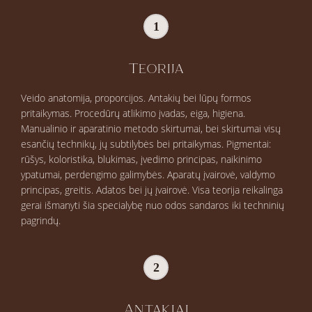
1
Teorija
Veido anatomija, proporcijos. Antakių bei lūpų formos
pritaikymas. Procedūrų atlikimo įvadas, eiga, higiena.
Manualinio ir aparatinio metodo skirtumai, bei skirtumai visų
esančių technikų, jų subtilybės bei pritaikymas. Pigmentai:
rūšys, koloristika, blukimas, įvedimo principas, naikinimo
ypatumai, perdengimo galimybės. Aparatų įvairovė, valdymo
principas, greitis. Adatos bei jų įvairovė. Visa teorija reikalinga
gerai išmanyti šia specialybę nuo odos sandaros iki techninių
pagrindų.
2
Antakiai