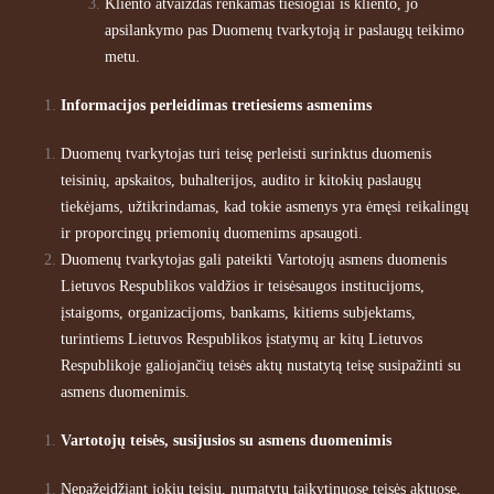
Kliento atvaizdas renkamas tiesiogiai iš kliento, jo
apsilankymo pas Duomenų tvarkytoją ir paslaugų teikimo
metu.
Informacijos perleidimas tretiesiems asmenims
Duomenų tvarkytojas turi teisę perleisti surinktus duomenis
teisinių, apskaitos, buhalterijos, audito ir kitokių paslaugų
tiekėjams, užtikrindamas, kad tokie asmenys yra ėmęsi reikalingų
ir proporcingų priemonių duomenims apsaugoti.
Duomenų tvarkytojas gali pateikti Vartotojų asmens duomenis
Lietuvos Respublikos valdžios ir teisėsaugos institucijoms,
įstaigoms, organizacijoms, bankams, kitiems subjektams,
turintiems Lietuvos Respublikos įstatymų ar kitų Lietuvos
Respublikoje galiojančių teisės aktų nustatytą teisę susipažinti su
asmens duomenimis.
Vartotojų teisės, susijusios su asmens duomenimis
Nepažeidžiant jokių teisių, numatytų taikytinuose teisės aktuose,