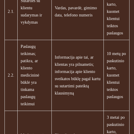
Sutarties su
karto,
klientu
Vardas, pavardė, gimimo
2.1.
kuomet
sudarymas ir
data, telefono numeris
klientui
vykdymas
teiktos
paslaugos
Paslaugų
teikimas;
10 metų po
Informacija apie tai, ar
patikra, ar
paskutinio
klientas yra pilnametis;
kliento
karto,
informacija apie kliento
2.2.
medicininė
kuomet
sveikatos būklę pagal kartu
būklė yra
klientui
su sutartimi pateiktą
tinkama
teiktos
klausimyną
paslaugų
paslaugos
teikimui
3 metai po
paskutinio
karto,