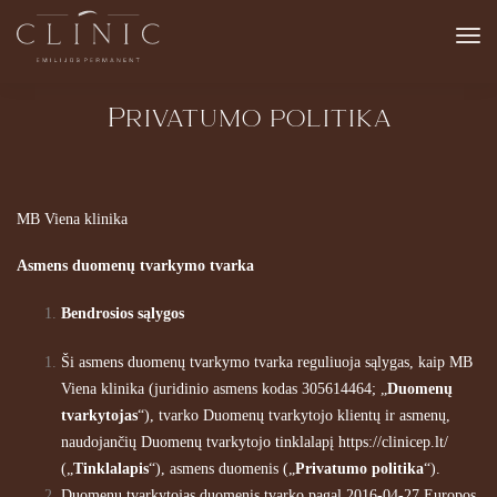
Privatumo politika
MB Viena klinika
Asmens duomenų tvarkymo tvarka
Bendrosios sąlygos
Ši asmens duomenų tvarkymo tvarka reguliuoja sąlygas, kaip MB
Viena klinika (juridinio asmens kodas 305614464; „
Duomenų
tvarkytojas
“), tvarko Duomenų tvarkytojo klientų ir asmenų,
naudojančių Duomenų tvarkytojo tinklalapį
https://clinicep.lt/
(„
Tinklalapis
“), asmens duomenis („
Privatumo politika
“).
Duomenų tvarkytojas duomenis tvarko pagal 2016-04-27 Europos