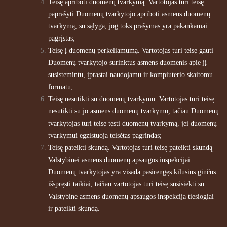
Teisę apriboti duomenų tvarkymą. Vartotojas turi teisę
paprašyti Duomenų tvarkytojo apriboti asmens duomenų
tvarkymą, su sąlyga, jog toks prašymas yra pakankamai
pagrįstas;
Teisę į duomenų perkeliamumą. Vartotojas turi teisę gauti
Duomenų tvarkytojo surinktus asmens duomenis apie jį
susistemintu, įprastai naudojamu ir kompiuterio skaitomu
formatu;
Teisę nesutikti su duomenų tvarkymu. Vartotojas turi teisę
nesutikti su jo asmens duomenų tvarkymu, tačiau Duomenų
tvarkytojas turi teisę tęsti duomenų tvarkymą, jei duomenų
tvarkymui egzistuoja teisėtas pagrindas;
Teisę pateikti skundą. Vartotojas turi teisę pateikti skundą
Valstybinei asmens duomenų apsaugos inspekcijai.
Duomenų tvarkytojas yra visada pasirengęs kilusius ginčus
išspręsti taikiai, tačiau vartotojas turi teisę susisiekti su
Valstybine asmens duomenų apsaugos inspekcija tiesiogiai
ir pateikti skundą.