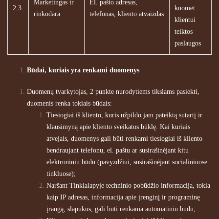
Marketingas ir
El. pašto adresas,
2.3.
kuomet
rinkodara
telefonas, kliento atvaizdas
klientui
teiktos
paslaugos
Būdai, kuriais yra renkami duomenys
Duomenų tvarkytojas, 2 punkte nurodytiems tikslams pasiekti,
duomenis renka tokiais būdais:
Tiesiogiai iš kliento, kuris užpildo jam pateiktą sutartį ir
klausimyną apie kliento sveikatos būklę. Kai kuriais
atvejais, duomenys gali būti renkami tiesiogiai iš kliento
bendraujant telefonu, el. paštu ar susirašinėjant kitu
elektroniniu būdu (pavyzdžiui, susirašinėjant socialiniuose
tinkluose);
Naršant Tinklalapyje techninio pobūdžio informacija, tokia
kaip IP adresas, informacija apie įrenginį ir programinę
įrangą, slapukus, gali būti renkama automatiniu būdu;