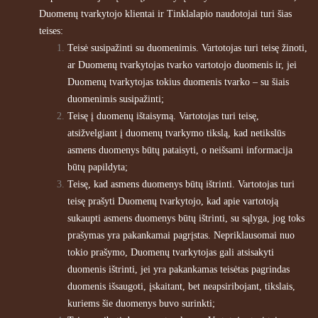
Duomenų tvarkytojo klientai ir Tinklalapio naudotojai turi šias
teises:
Teisė susipažinti su duomenimis. Vartotojas turi teisę žinoti,
ar Duomenų tvarkytojas tvarko vartotojo duomenis ir, jei
Duomenų tvarkytojas tokius duomenis tvarko – su šiais
duomenimis susipažinti;
Teisę į duomenų ištaisymą. Vartotojas turi teisę,
atsižvelgiant į duomenų tvarkymo tikslą, kad netikslūs
asmens duomenys būtų pataisyti, o neišsami informacija
būtų papildyta;
Teisę, kad asmens duomenys būtų ištrinti. Vartotojas turi
teisę prašyti Duomenų tvarkytojo, kad apie vartotoją
sukaupti asmens duomenys būtų ištrinti, su sąlyga, jog toks
prašymas yra pakankamai pagrįstas. Nepriklausomai nuo
tokio prašymo, Duomenų tvarkytojas gali atsisakyti
duomenis ištrinti, jei yra pakankamas teisėtas pagrindas
duomenis išsaugoti, įskaitant, bet neapsiribojant, tikslais,
kuriems šie duomenys buvo surinkti;