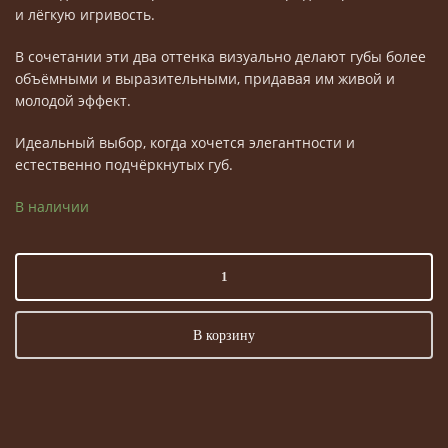
и лёгкую игривость.
В сочетании эти два оттенка визуально делают губы более
объёмными и выразительными, придавая им живой и
молодой эффект.
Идеальный выбор, когда хочется элегантности и
естественно подчёркнутых губ.
В наличии
Количество
товара
Дуэт
для
В корзину
губ
—
карандаш
и