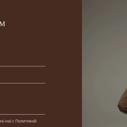
ЫМ
н(-на) с Политикой